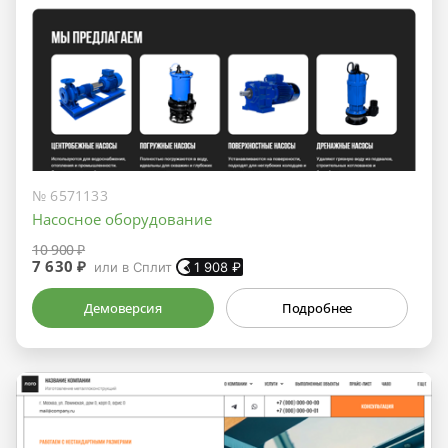
№ 6571133
Насосное оборудование
10 900 ₽
7 630 ₽
или в Сплит
1 908
₽
Демоверсия
Подробнее