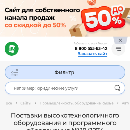
Работаем по всей России
8 800 555-63-42
Заказать сайт
Фильтр
Все
Сайты
Промышленность, оборудование, сырье
Авт
Поставки высокотехнологичного
оборудования и программного