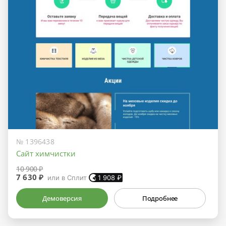
№ 1396438
Сайт химчистки
10 900 ₽
7 630 ₽
или в Сплит
1 908
₽
Демоверсия
Подробнее