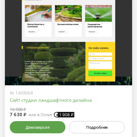
№ 1459068
Сайт студии ландшафтного дизайна
10 900 ₽
7 630 ₽
или в Сплит
1 908
₽
Демоверсия
Подробнее