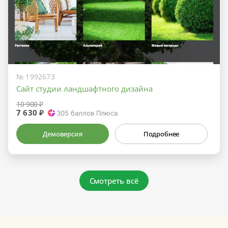
№ 1992673
Сайт студии ландшафтного дизайна
10 900 ₽
7 630 ₽
305
баллов Плюса
Демоверсия
Подробнее
Смотреть всё