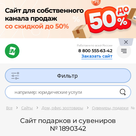
Работаем по всей России
8 800 555-63-42
Заказать сайт
Фильтр
Все
Сайты
Дом, офис, зоотовары
Сувениры, подарки
№ 
Сайт подарков и сувениров
№ 1890342