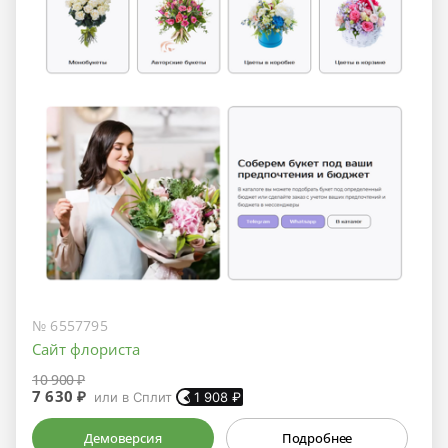
№ 6557795
Сайт флориста
10 900 ₽
7 630 ₽
или в Сплит
1 908
₽
Демоверсия
Подробнее