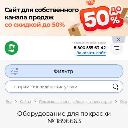
Работаем по всей России
8 800 555-63-42
Заказать сайт
Фильтр
Все
Сайты
Промышленность, оборудование, сырье
Окр
Оборудование для покраски
№ 1896663