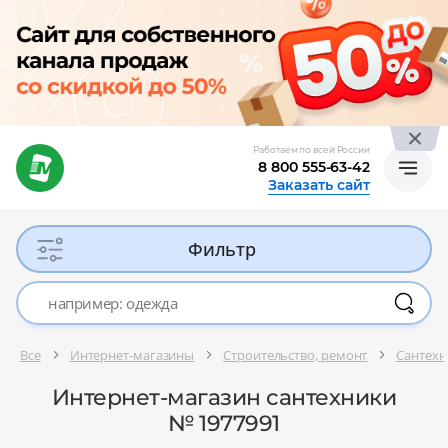
Работаем по всей России
8 800 555-63-42
Заказать сайт
Фильтр
Все
Интернет-магазины
Строительство, ремонт
Сантехн
Интернет-магазин сантехники
№ 1977991