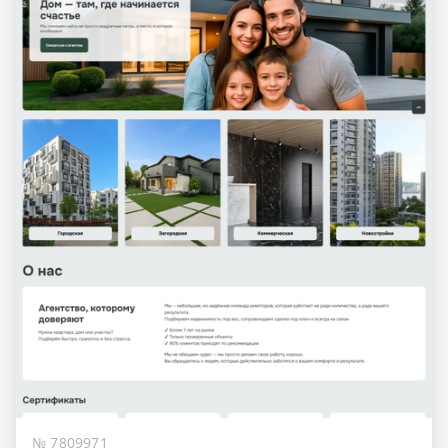
№ 7809971