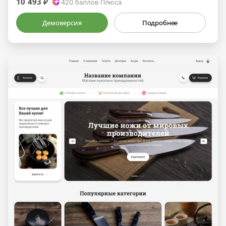
10 493 ₽
420
баллов Плюса
Демоверсия
Подробнее