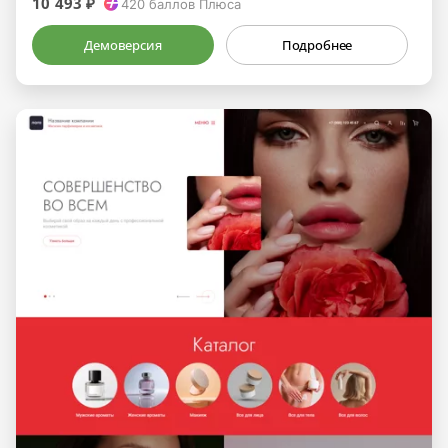
10 493 ₽
420
баллов Плюса
Демоверсия
Подробнее