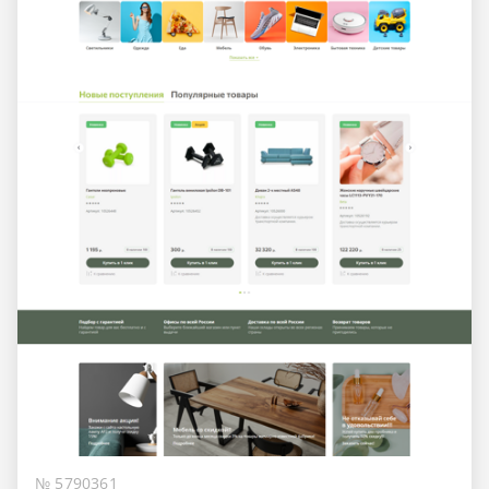
№ 5790361