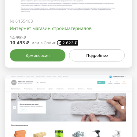
№ 6155463
Интернет магазин стройматериалов
14 990 ₽
10 493 ₽
или в Сплит
2 623
₽
Демоверсия
Подробнее