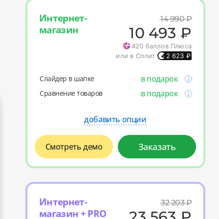
Интернет-
14 990
₽
магазин
10 493
₽
420
баллов Плюса
или в Сплит
2 623
₽
в подарок
Слайдер в шапке
в подарок
Cравнение товаров
добавить опции
Заказать
Смотреть демо
Интернет-
32 203
₽
магазин + PRO
23 563
₽