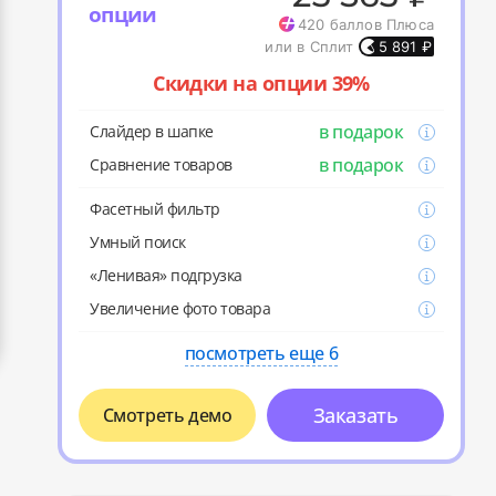
опции
420
баллов Плюса
или в Сплит
5 891
₽
Скидки на опции 39%
в подарок
Слайдер в шапке
в подарок
Cравнение товаров
Фасетный фильтр
Умный поиск
«Ленивая» подгрузка
Увеличение фото товара
посмотреть еще 6
Заказать
Смотреть демо