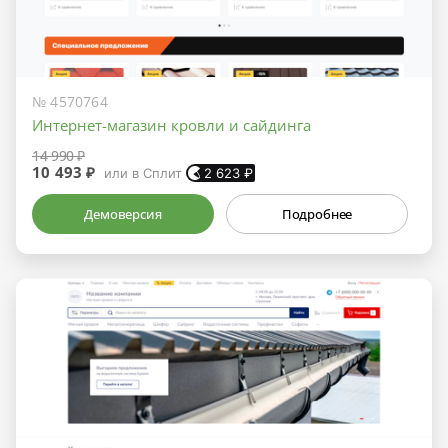
№ 4570764
Интернет-магазин кровли и сайдинга
14 990 ₽
10 493 ₽
или в Сплит
2 623
₽
Демоверсия
Подробнее