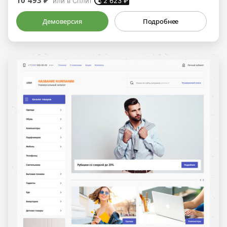
или в Сплит
2 623
₽
Демоверсия
Подробнее