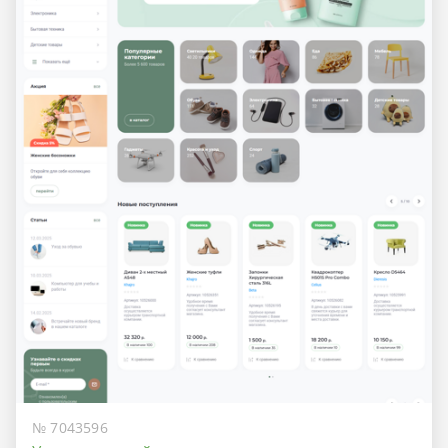
№ 7043596