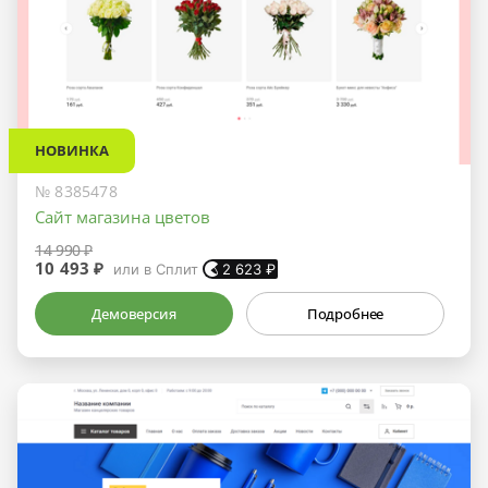
НОВИНКА
№ 8385478
Сайт магазина цветов
14 990 ₽
10 493 ₽
или в Сплит
2 623
₽
Демоверсия
Подробнее