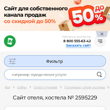
Работаем по всей России
8 800 555-63-42
Заказать сайт
Фильтр
Все
Сайты
Спорт и туризм
Гостиницы, отели, хостелы
№
Сайт отеля, хостела № 2595229