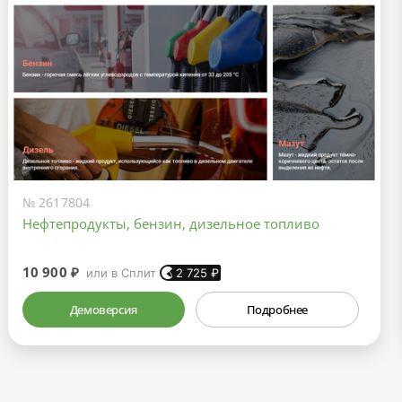
№ 2617804
Нефтепродукты, бензин, дизельное топливо
10 900 ₽
или в Сплит
2 725
₽
Демоверсия
Подробнее