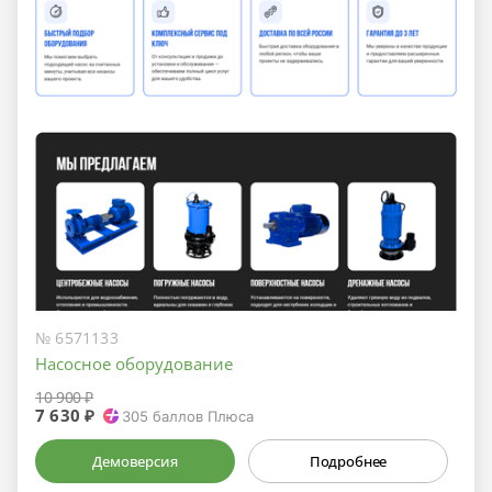
№ 6571133
Насосное оборудование
10 900 ₽
7 630 ₽
305
баллов Плюса
Демоверсия
Подробнее