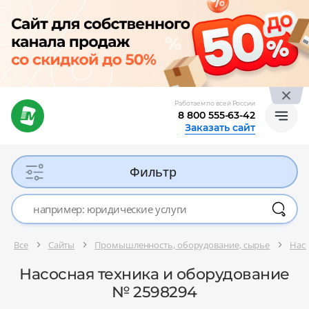
Работаем по всей России
8 800 555-63-42
Заказать сайт
Фильтр
Все
Сайты
Промышленность, оборудование, сырье
Насо
Насосная техника и оборудование
№ 2598294