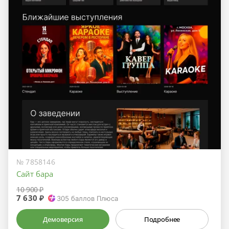
№ 7858146
Сайт бара
10 900 ₽
7 630 ₽
305
баллов Плюса
Демоверсия
Подробнее