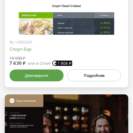
№ 1459249
Спорт-бар
10 900 ₽
7 630 ₽
или в Сплит
1 908
₽
Демоверсия
Подробнее