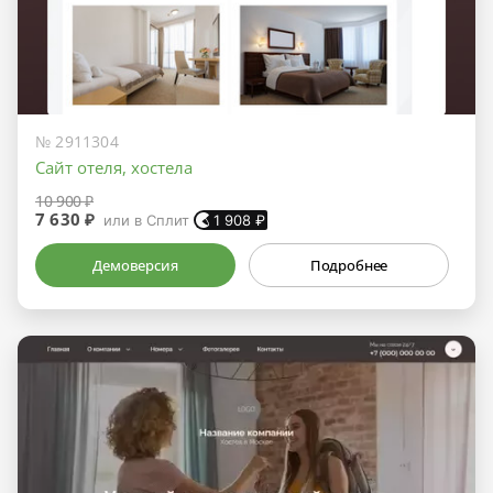
№ 2911304
Сайт отеля, хостела
10 900 ₽
7 630 ₽
или в Сплит
1 908
₽
Демоверсия
Подробнее