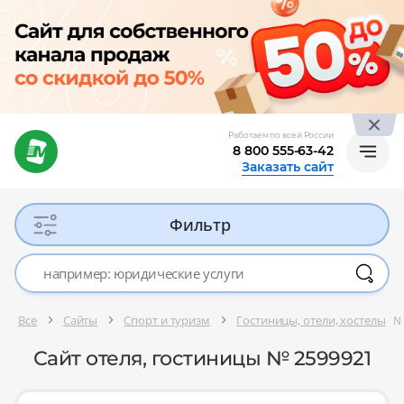
Работаем по всей России
8 800 555-63-42
Заказать сайт
Фильтр
Все
Сайты
Спорт и туризм
Гостиницы, отели, хостелы
№
Сайт отеля, гостиницы № 2599921