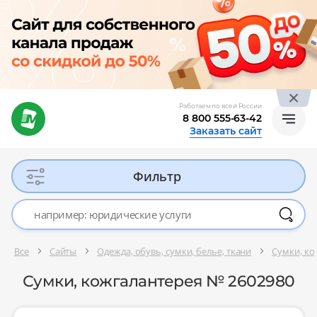
Работаем по всей России
8 800 555-63-42
Заказать сайт
Фильтр
Все
Сайты
Одежда, обувь, сумки, белье, ткани
Сумки, ко
Сумки, кожгалантерея № 2602980