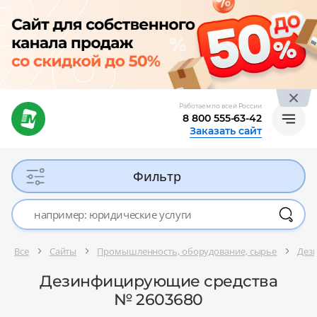
Работаем по всей России
8 800 555-63-42
Заказать сайт
Фильтр
Все
Сайты
Промышленность, оборудование, сырье
Дез
Дезинфицирующие средства
№ 2603680