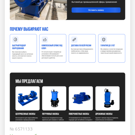
№ 6571133