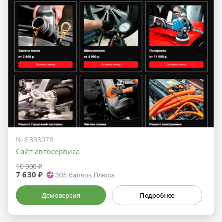
№ 8383078
Сайт автосервиса
10 900 ₽
7 630 ₽
305
баллов Плюса
Демоверсия
Подробнее