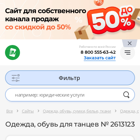
Работаем по всей России
8 800 555-63-42
Заказать сайт
Фильтр
Все
Сайты
Одежда, обувь, сумки, белье, ткани
Одежда, о
Одежда, обувь для танцев № 2613123