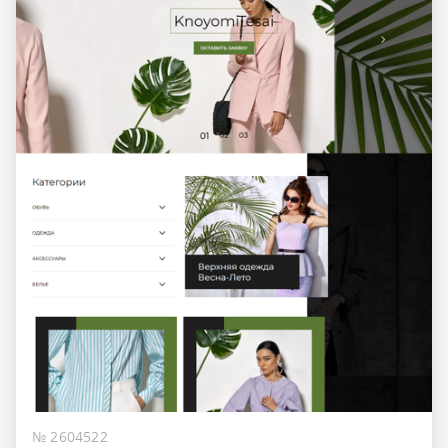
№ 2604522