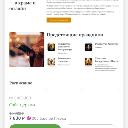
№ 8493060
Сайт церкви
10 900 ₽
7 630 ₽
305
баллов Плюса