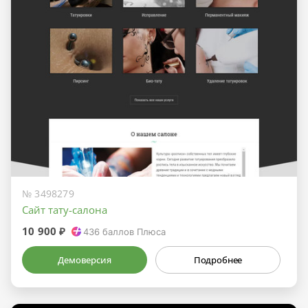
№ 3498279
Сайт тату-салона
10 900 ₽
436
баллов Плюса
Демоверсия
Подробнее