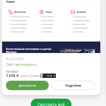
№ 4323805
Сайт автосервиса
10 900 ₽
7 630 ₽
или в Сплит
1 908
₽
Демоверсия
Подробнее
Смотреть всё