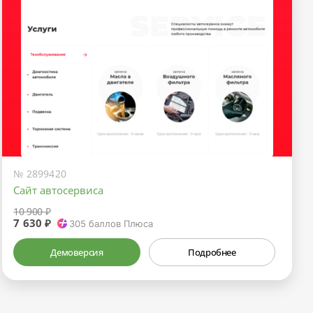
№ 2899420
Сайт автосервиса
10 900 ₽
7 630 ₽
305
баллов Плюса
Демоверсия
Подробнее