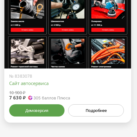
№ 8383078
Сайт автосервиса
10 900 ₽
7 630 ₽
305
баллов Плюса
Демоверсия
Подробнее