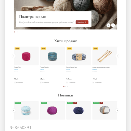
№ 8650891