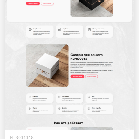
№ 8031348