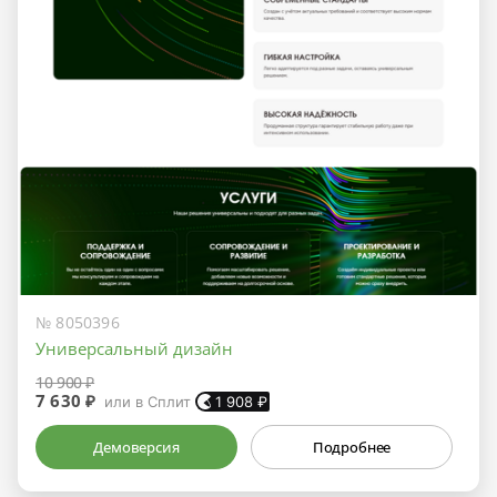
№ 8050396
Универсальный дизайн
10 900 ₽
7 630 ₽
или в Сплит
1 908
₽
Демоверсия
Подробнее