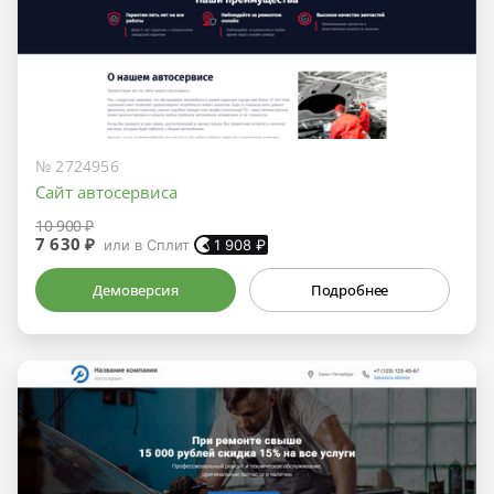
№ 2724956
Сайт автосервиса
10 900 ₽
7 630 ₽
или в Сплит
1 908
₽
Демоверсия
Подробнее