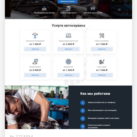
№ 2713334