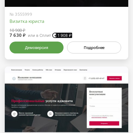
№ 3555999
Визитка юриста
10 900 ₽
7 630 ₽
или в Сплит
1 908
₽
Демоверсия
Подробнее