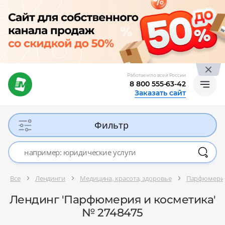
Работаем по всей России
8 800 555-63-42
Заказать сайт
Фильтр
Все
Лендинги
Медицина, красота, здоровье
Парфюмерия
Лендинг 'Парфюмерия и косметика'
№ 2748475