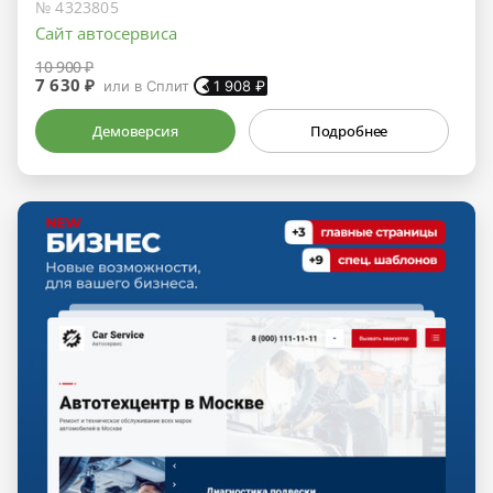
№ 4323805
Сайт автосервиса
10 900 ₽
7 630 ₽
или в Сплит
1 908
₽
Демоверсия
Подробнее