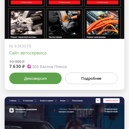
№ 8383078
Сайт автосервиса
10 900 ₽
7 630 ₽
305
баллов Плюса
Демоверсия
Подробнее