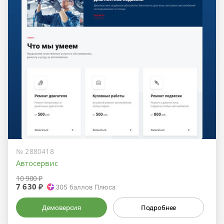
№ 2880418
Автосервис
10 900 ₽
7 630 ₽
305
баллов Плюса
Демоверсия
Подробнее