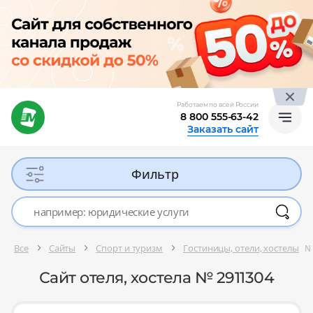
Работаем по всей России
8 800 555-63-42
Заказать сайт
Фильтр
Все
Сайты
Спорт и туризм
Гостиницы, отели, хостелы
№
Сайт отеля, хостела № 2911304