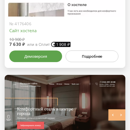
№ 4176406
Сайт хостела
10 900 ₽
7 630 ₽
или в Сплит
1 908
₽
Демоверсия
Подробнее