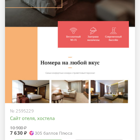
№ 2595229
Сайт отеля, хостела
10 900 ₽
7 630 ₽
305
баллов Плюса