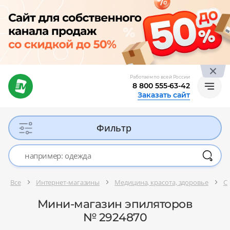
Работаем по всей России
8 800 555-63-42
Заказать сайт
Фильтр
Все
Интернет-магазины
Медицина, красота, здоровье
С
Мини-магазин эпиляторов
№ 2924870