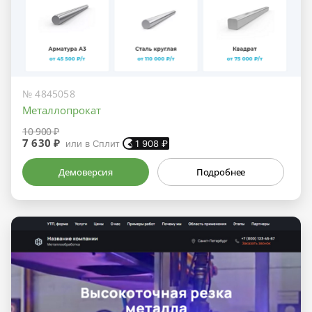
№ 4845058
Металлопрокат
10 900 ₽
7 630 ₽
или в Сплит
1 908
₽
Демоверсия
Подробнее