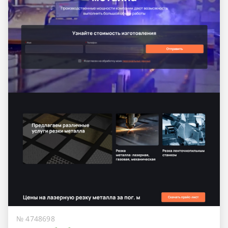
№ 4748698