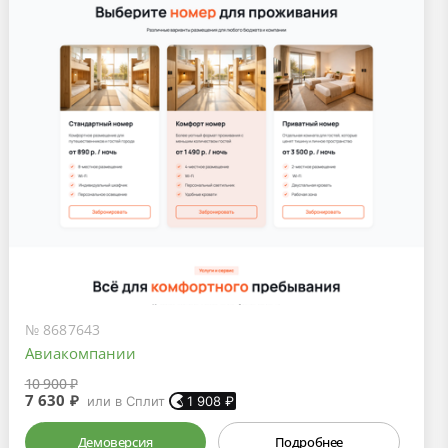
№ 8687643
Авиакомпании
10 900 ₽
7 630 ₽
или в Сплит
1 908
₽
Демоверсия
Подробнее