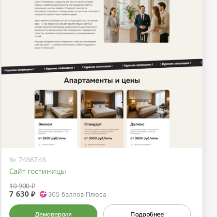
№ 7466746
Сайт гостиницы
10 900 ₽
7 630 ₽
305
баллов Плюса
Демоверсия
Подробнее