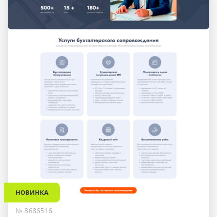
НОВИНКА
№ 8686516