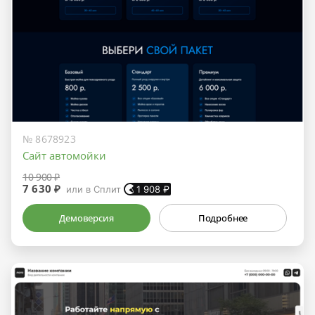
№ 8678923
Сайт автомойки
10 900 ₽
7 630 ₽
или в Сплит
1 908
₽
Демоверсия
Подробнее