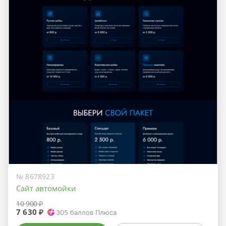
№ 8678923
Сайт автомойки
10 900 ₽
7 630 ₽
305
баллов Плюса