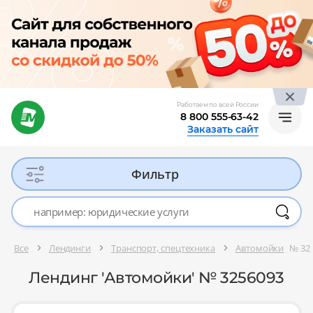
Работаем по всей России
8 800 555-63-42
Заказать сайт
Фильтр
Все
Лендинги
Транспорт, спецтехника
Автомойки
№ 32
Лендинг 'Автомойки' № 3256093