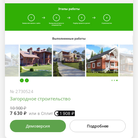
№ 2730524
Загородное строительство
10 900 ₽
7 630 ₽
или в Сплит
1 908
₽
Демоверсия
Подробнее