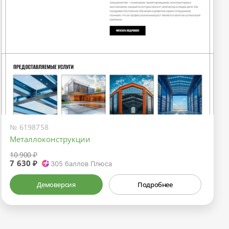
№ 6198758
Металлоконструкции
10 900 ₽
7 630 ₽
305
баллов Плюса
Демоверсия
Подробнее