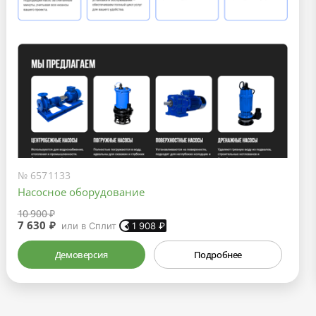
№ 6571133
Насосное оборудование
10 900 ₽
7 630 ₽
или в Сплит
1 908
₽
Демоверсия
Подробнее