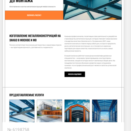
№ 6198758