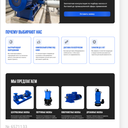
№ 6571133