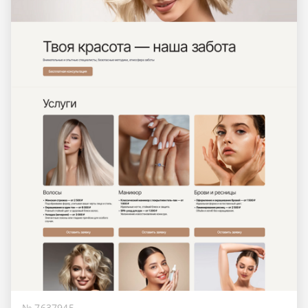
№ 7637945