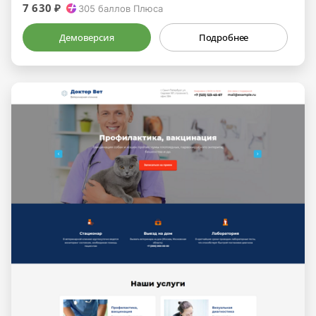
7 630 ₽
305
баллов Плюса
Демоверсия
Подробнее