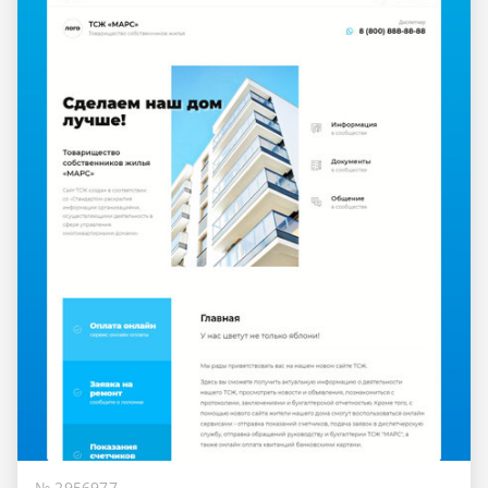
№ 2956977