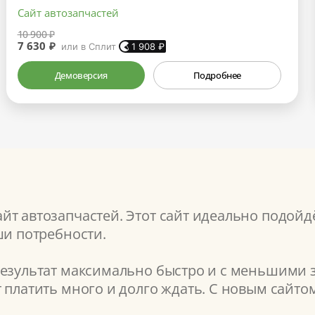
Сайт автозапчастей
10 900 ₽
7 630 ₽
или в Сплит
1 908
₽
Демоверсия
Подробнее
т автозапчастей. Этот сайт идеально подойдё
ши потребности.
результат максимально быстро и с меньшими з
т платить много и долго ждать. С новым сайт