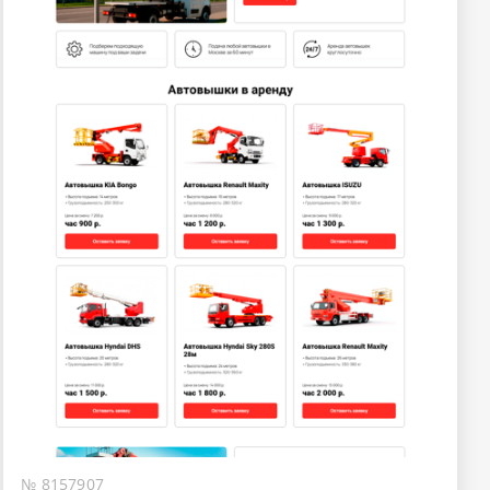
№ 8157907