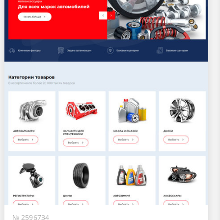
№ 2596734