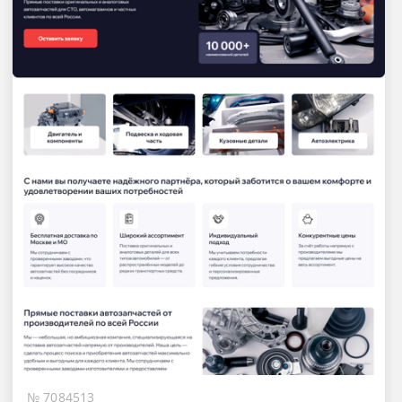
№ 7084513