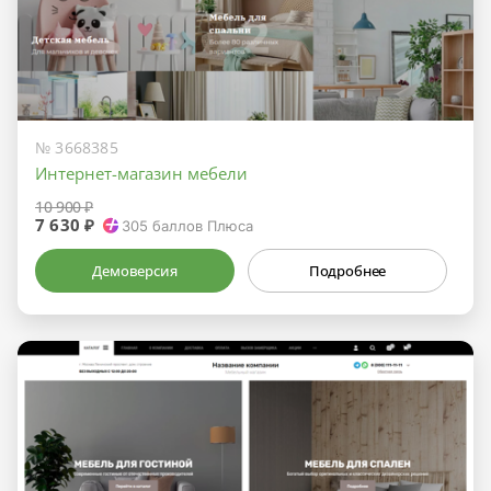
№ 3668385
Интернет-магазин мебели
10 900 ₽
7 630 ₽
305
баллов Плюса
Демоверсия
Подробнее