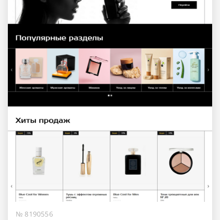
№ 8190556