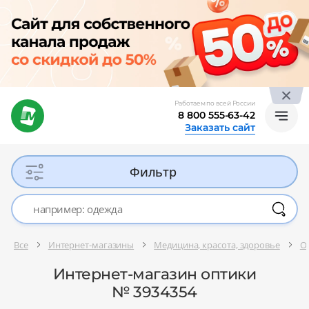
Работаем по всей России
8 800 555-63-42
Заказать сайт
Фильтр
Все
Интернет-магазины
Медицина, красота, здоровье
О
Интернет-магазин оптики
№ 3934354