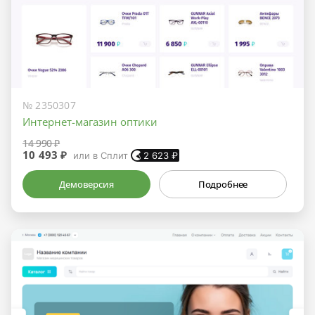
№ 2350307
Интернет-магазин оптики
14 990 ₽
10 493 ₽
или в Сплит
2 623
₽
Демоверсия
Подробнее