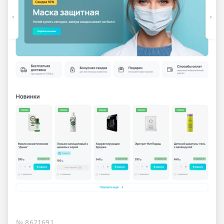
№ 8621691